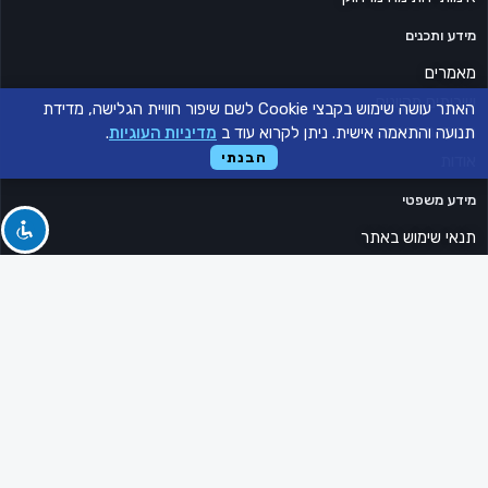
מידע ותכנים
מאמרים
שירותים מקוונים
האתר עושה שימוש בקבצי Cookie לשם שיפור חוויית הגלישה, מדידת
תחומי התמחות
תנועה והתאמה אישית. ניתן לקרוא עוד ב
מדיניות העוגיות
.
הבנתי
אודות
מידע משפטי
תנאי שימוש באתר
מדיניות פרטיות
מדיניות קובצי Cookie
הצהרת נגישות
יצירת קשר
טלפון: 03-6017171
וואטסאפ: 055-6876752
דוא"ל: office@sarusi-law.co.il