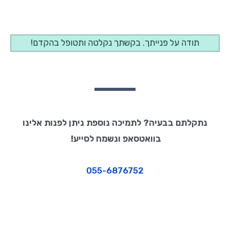
תודה על פנייתך. בקשתך נקלטה ותטופל בהקדם!
נתקלתם בבעיה? לתמיכה נוספת ניתן לפנות אלינו
בוואטסאפ ונשמח לסייע!
055-6876752