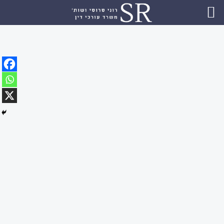
ילוג
תוכן
השבת את ההבזקים
visibility_off
סמן כותרות
title
צבע רקע
settings
זום (הקטנה)
zoom_out
זום (הגדלה)
zoom_in
הקטנת גופן
remove_circle_outline
הגדלת גופן
add_circle_outline
גופן קריא
spellcheck
ניגודיות בהירה
brightness_high
ניגודיות כהה
brightness_low
הוסף קו תחתון לקישורים
format_underlined