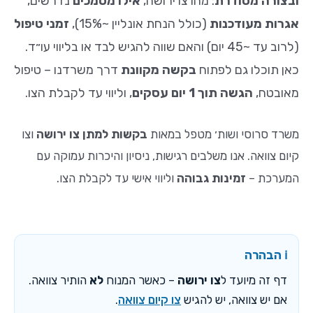
ובצורה מסודרת
: מהו צו ירושה,
אילו מסמכים
נדרשים,
סמן קישורים
font_download
אגרות מעודכנות
(כולל הנחת אונליין ~15%),
זמני טיפול
לאפס
cached
(לרוב עד ~45 יום) והאם שווה להגיש לבד או בליווי עו״ד.
את
הצהרת נגישות
כאן תוכלו גם לפתוח
בקשה מקוונת
דרך משרדנו – טיפול
כל
האפשרויות
מאובטח,
הגשה תוך 1 יום עסקים
, וליווי עד לקבלת הצו.
משרד סרוסי ושות׳ מטפל במאות
בקשות למתן צו ירושה
וצו
קיום צוואה. אנו משלבים רגישות, ניסיון והיכרות עמוקה עם
.
המערכת –
זמינות גבוהה
וליווי אישי עד לקבלת הצו
ℹ️ הבהרה
דף זה מיועד ל
צו ירושה
– כאשר המנוח
לא
הותיר צוואה.
אם יש צוואה, יש להגיש
צו קיום צוואה
.