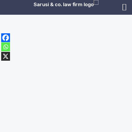
ילוג
תוכן
השבת את ההבזקים
visibility_off
סמן כותרות
title
צבע רקע
settings
זום (הקטנה)
zoom_out
זום (הגדלה)
zoom_in
הקטנת גופן
remove_circle_outline
הגדלת גופן
add_circle_outline
גופן קריא
spellcheck
ניגודיות בהירה
brightness_high
ניגודיות כהה
brightness_low
הוסף קו תחתון לקישורים
format_underlined