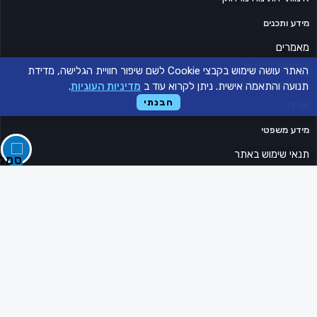
מידע ותכנים
מאמרים
שירותים מקוונים
האתר עושה שימוש בקבצי Cookie לשם שיפור חוויית הגלישה, מדידת
תחומי התמחות
תנועה והתאמה אישית. ניתן לקרוא עוד ב
מדיניות העוגיות
.
הבנתי
אודות
מידע משפטי
תנאי שימוש באתר
מדיניות פרטיות
מדיניות קובצי Cookie
הצהרת נגישות
יצירת קשר
טלפון: 03-6017171
וואטסאפ: 055-6876752
דוא"ל: office@sarusi-law.co.il