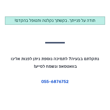
תודה על פנייתך. בקשתך נקלטה ותטופל בהקדם!
נתקלתם בבעיה? לתמיכה נוספת ניתן לפנות אלינו
בוואטסאפ ונשמח לסייע!
055-6876752