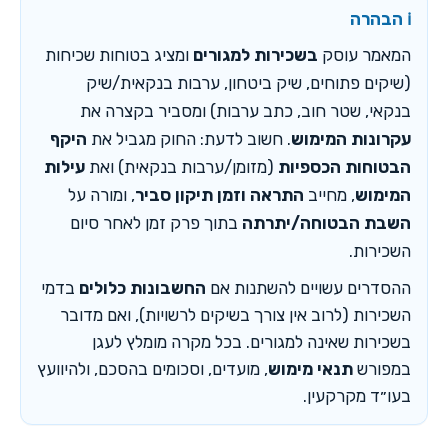
ℹ️ הבהרה
המאמר עוסק
בשכירות למגורים
ומציג בטוחות שכיחות
(שיקים פתוחים, שיק ביטחון, ערבות בנקאית/שיק
בנקאי, שטר חוב, כתב ערבות) ומסביר בקצרה את
עקרונות המימוש
. חשוב לדעת: החוק מגביל את
היקף
הבטוחות הכספיות
(מזומן/ערבות בנקאית) ואת
עילות
המימוש
, מחייב
התראה וזמן תיקון סביר
, ומורה על
השבת הבטוחה/יתרתה
בתוך פרק זמן לאחר סיום
השכירות.
ההסדרים עשויים להשתנות אם
החשבונות כלולים
בדמי
השכירות (לרוב אין צורך בשיקים לרשויות), ואם מדובר
בשכירות שאינה למגורים. בכל מקרה מומלץ לעגן
במפורש
תנאי מימוש
, מועדים, וסכומים בהסכם, ולהיוועץ
בעו״ד מקרקעין.