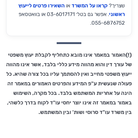
שצריך?
קראו על המשרד
או
השאירו פרטים לייעוץ
ראשוני
. אפשר גם בטל׳ 03-6017171 או בוואטסאפ
055-6876752.
(!)האמור במאמר אינו מובא כתחליף לקבלת יעוץ משפטי
של עורך דין והוא מהווה מידע כללי בלבד, אשר אינו מהווה
ייעוץ משפטי מחייב ואין להסתמך עליו בכל צורה שהיא. כל
פעולה שנעשית ע"פ המידע והפרטים האמורים במאמר זה
הינה על אחריות המשתמש בלבד. בכל מקרה, השימוש
באמור במאמר זה אינו יוצר יחסי עו"ד לקוח בדרך כלשהי,
בין משרד עו"ד סרוסי ושות' ובין המשתמש.