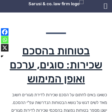
ילוג
תוכן
השבת את ההבזקים
visibility_off
סמן כותרות
title
צבע רקע
settings
בטוחות בהסכם
זום (הקטנה)
zoom_out
זום (הגדלה)
zoom_in
שכירות: סוגים, ערכם
הקטנת גופן
remove_circle_outline
הגדלת גופן
add_circle_outline
ואופן המימוש
גופן קריא
spellcheck
ניגודיות בהירה
brightness_high
כשאנו באים לחתום על הסכם שכירות לדירת מגורים חשוב
ניגודיות כהה
brightness_low
מאד לשים דגש על נושא הבטוחות הנדרשות עפ"י ההסכם.
הוסף קו תחתון לקישורים
format_underlined
ישנן מספר בטוחות נפוצות בהסכמי שכירות לדירות מגורים