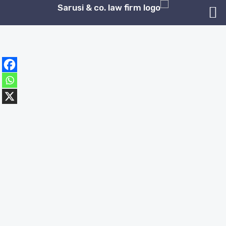
ילוג
תוכן
השבת את ההבזקים
visibility_off
סמן כותרות
title
צבע רקע
settings
זום (הקטנה)
zoom_out
זום (הגדלה)
zoom_in
הקטנת גופן
remove_circle_outline
הגדלת גופן
add_circle_outline
גופן קריא
spellcheck
ניגודיות בהירה
brightness_high
ניגודיות כהה
brightness_low
הוסף קו תחתון לקישורים
format_underlined