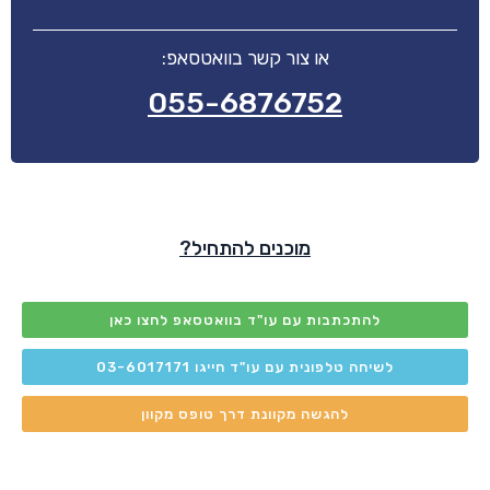
או צור קשר בוואטסאפ:
055-6876752
מוכנים להתחיל?
להתכתבות עם עו"ד בוואטסאפ לחצו כאן
לשיחה טלפונית עם עו"ד חייגו 03-6017171
להגשה מקוונת דרך טופס מקוון