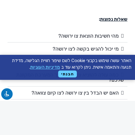
שאלות נפוצות
:
מהי חשיבות הוצאת צו ירושה?
מי יכול להגיש בקשה לצו ירושה?
האתר עושה שימוש בקבצי Cookie לשם שיפור חוויית הגלישה, מדידת
כמה זמן לוקח לקבל צו ירושה?
תנועה והתאמה אישית. ניתן לקרוא עוד ב
מדיניות העוגיות
.
כמה עולה להוציא צו ירושה דרך המערכת המקוונת
הבנתי
שלכם?
האם יש הבדל בין צו ירושה לצו קיום צוואה?
איך ניתן לבדוק את סטטוס הבקשה לצו ירושה?
במסגרת נכסי המנוח ישנה גם דירה, איך ניתן לרשום
את זכויותיה על שם היורשים?