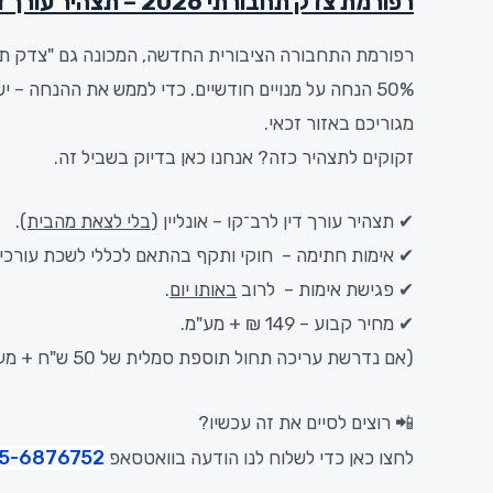
רפורמת צדק תחבורתי 2026 – תצהיר עורך דין לרב-קו ופרופיל גיאוגרפי
רפורמת
התחבורה
הציבורית
החדשה,
המכונה
גם "
צדק
תח
50%
הנחה
על
מנויים
חודשיים.
כדי
לממש
את
ההנחה –
י
מגוריכם
באזור
זכאי.
זקוקים
לתצהיר
כזה?
אנחנו
כאן
בדיוק
בשביל
זה
.
✔ תצהיר עורך דין לרב־קו – אונליין (
בלי לצאת מהבית)
.
✔ אימות חתימה – חוקי ותקף בהתאם לכללי לשכת עורכי ה
✔ פגישת אימות – לרוב
באותו יום
.
✔ מחיר קבוע – 149 ₪ + מע"מ.
(אם נדרשת עריכה תחול תוספת סמלית של 50 ש"ח + מע"מ)
📲 רוצים לסיים את זה עכשיו?
5-6876752
לחצו כאן כדי לשלוח לנו הודעה בוואטסאפ