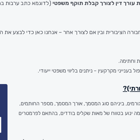
 עורך דין לצורך קבלת תוקף
משפטי
(לדוגמא כתב ערבות בה
בורה
הציבורית
ובין
אם
לצורך
אחר –
אנחנו
כאן
כדי
לבצע
את
הא
ת וחתימה.
ול בענייני מקרקעין – ניתנים בליווי משפטי ייעודי.
רתי)?
ורמים, ביניהם סוג המסמך, אורך המסמך, מספר החותמים,
מה ינוע בטווח של מאות שקלים בודדים, בהתאם לפרמטרים
שם
*
מלא