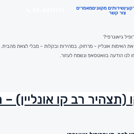
F
W
קעין
שירותים מקוונים
מאמרים
03-6017171 📞
a
h
צור קשר
c
a
e
t
b
s
פיל גיאוגרפי?
o
a
את
האימות
אונליין –
מרחוק,
במהירות
ובקלות –
מבלי
לצאת
מהבית.
o
p
ו
לנו
הודעה
בוואטסאפ
ונשמח
לעזור.
k
p
 (תצהיר רב קו אונליין) –