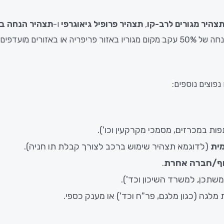
צהיר מגורים לרב-קו
,
תצהיר פרופיל גיאוגרפי
ו-
תצהיר הנחה בת
. תצהיר זה נדרש כאשר הנוסע מבקש לקבל הנחה של 50% עקב מקום מגוריו באזור פר
נפוצים נוספים
:
 במכרזים, מסמכי מקרקעין וכו').
ית
(לדוגמא תצהיר שימוש ברכב לצורך קבלת תו חניה).
גוף/חברה אחרת
.
שתכן, למשרד השיכון וכד').
לגה (כגון מלגם, פר"ח וכד') או מענק כספי.