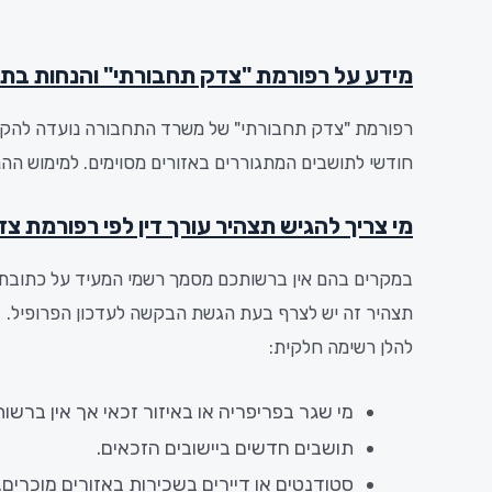
מידע על רפורמת "צדק תחבורתי" והנחות בתח
רפורמת "צדק תחבורתי" של משרד התחבורה נועדה להקל 
חודשי לתושבים המתגוררים באזורים מסוימים.
למימוש ההנ
מי צריך להגיש תצהיר עורך דין לפי רפורמת צ
במקרים בהם אין ברשותכם מסמך רשמי המעיד על כתובת המג
תצהיר זה יש לצרף בעת הגשת הבקשה לעדכון הפרופיל.
להלן רשימה חלקית:
מי
שגר
בפריפריה או באיזור זכאי
אך
אין
ברשות
תושבים
חדשים
ביישובים
הזכאים.
סטודנטים
או
דיירים
בשכירות
באזורים
מוכרים.