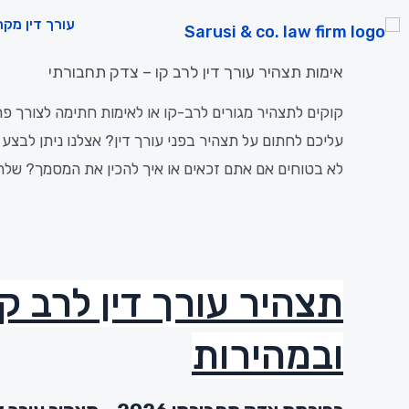
ילוג
עורך דין מקר
תוכן
אימות תצהיר עורך דין לרב קו – צדק תחבורתי
קוקים לתצהיר מגורים לרב-קו או לאימות חתימה לצורך פרו
עליכם
לחתום
על
תצהיר
בפני
עורך
דין?
אצלנו
ניתן
לבצע
לא
בטוחים
אם
אתם
זכאים
או
איך
להכין
את
המסמך?
שלח
תצהיר עורך דין לרב קו
ובמהירות