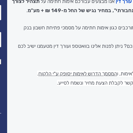
עורך דין
אנו מבצעים עבורכם אימות חתימה על
תצהיר לצורך
טלפון
*
 במחיר נגיש של החל מ-149 ₪ + מע"מ
.
אינו כולל מסמכים מורכבים כגון אימות חתימה על מסמכי פתיחת חשבון בנק
הודעה
 ניתן לפנות אלינו בוואטספ ועורך דין מטעמנו ישיב לכם
אישור
*
תנאים
ימות, ו
המסמך הדרוש לאימות יסופק ע"י הלקוח
.
משפטיים
 קשר לקבלת הצעת מחיר ונשמח לסייע.