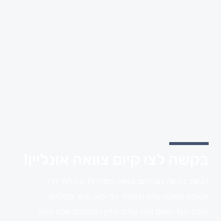
בקשה לצו קיום צוואה אונליין!
הגשת בקשה לצו קיום צוואה במהירות ובקלות דרך
הטופס המקוון שלנו ובמחיר הכי טוב שיש. ממלאים
טופס קצר ומשם צוות עורכי הדין המומחים שלנו יטפל