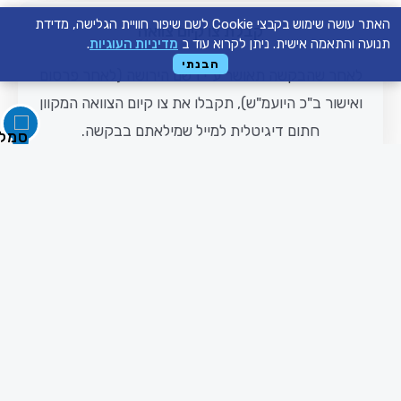
האתר עושה שימוש בקבצי Cookie לשם שיפור חוויית הגלישה, מדידת
קבלת צו קיום צוואה
תנועה והתאמה אישית. ניתן לקרוא עוד ב
מדיניות העוגיות
.
הבנתי
לאחר שהבקשה תאושר ע"י רשם הירושה (לאחר פרסום
ואישור ב"כ היועמ"ש), תקבלו את צו קיום הצוואה המקוון
חתום דיגיטלית למייל שמילאתם בבקשה.
בקשה לצו קיום צוואה מקוון - התחל עכשיו!
שאלות נפוצות
:
מהי חשיבות הוצאת צו קיום צוואה?