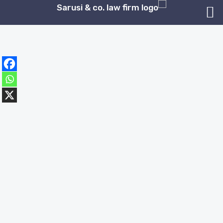
ילוג
תוכן
השבת את ההבזקים
visibility_off
סמן כותרות
title
צבע רקע
settings
זום (הקטנה)
zoom_out
זום (הגדלה)
zoom_in
הקטנת גופן
remove_circle_outline
הגדלת גופן
add_circle_outline
גופן קריא
spellcheck
ניגודיות בהירה
brightness_high
ניגודיות כהה
brightness_low
הוסף קו תחתון לקישורים
format_underlined